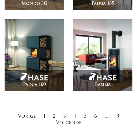
Mondo 3G
Padua 185
Padua 160
Basilia
Berichten
Vorige
1
2
3
4
5
6
…
9
Volgende
paginering