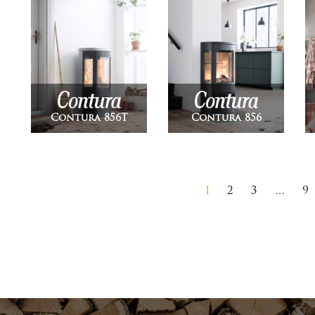
Contura 856T
Contura 856
Berichten
1
2
3
…
9
paginering