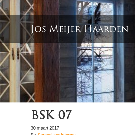
Jos Meijer Haarden
BSK 07
30 maart 2017
By
Smeedijzer Internet