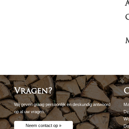
Vragen?
O
Wij geven graag persoonlijk en deskundig antwoord
Ma
op al uw vragen.
Di
Wo
Neem contact op »
Do