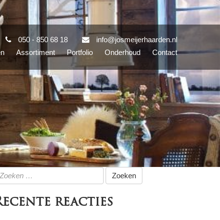
050 - 850 68 18
info@josmeijerhaarden.nl
en
Assortiment
Portfolio
Onderhoud
Contact
oeken
ar:
Recente reacties