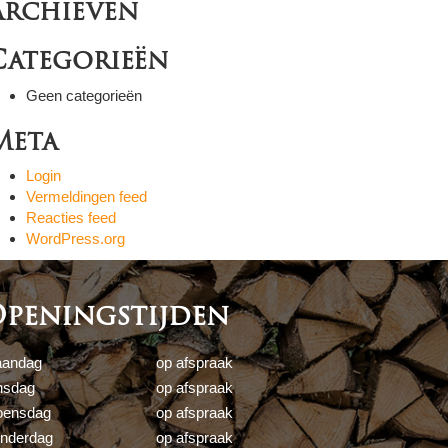
Archieven
Categorieën
Geen categorieën
Meta
Login
Vermeldingen feed
Reacties feed
WordPress.org
peningstijden
andag
op afspraak
nsdag
op afspraak
ensdag
op afspraak
nderdag
op afspraak