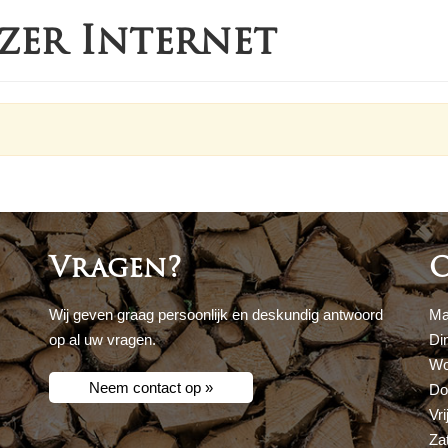
zer Internet
Vragen?
O
Wij geven graag persoonlijk en deskundig antwoord
Ma
op al uw vragen.
Di
Wo
Neem contact op »
Do
Vri
Za