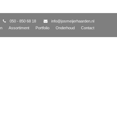
050 - 850 68 18
info@josmeijerhaarden.nl
en
Assortiment
Portfolio
Onderhoud
Contact