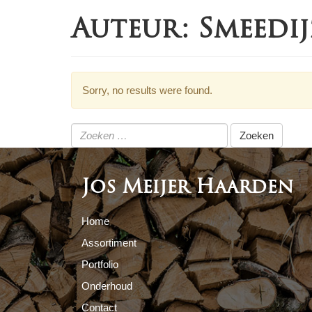
Auteur:
Smeedij
Sorry, no results were found.
Zoeken
naar:
Jos Meijer Haarden
Home
Assortiment
Portfolio
Onderhoud
Contact