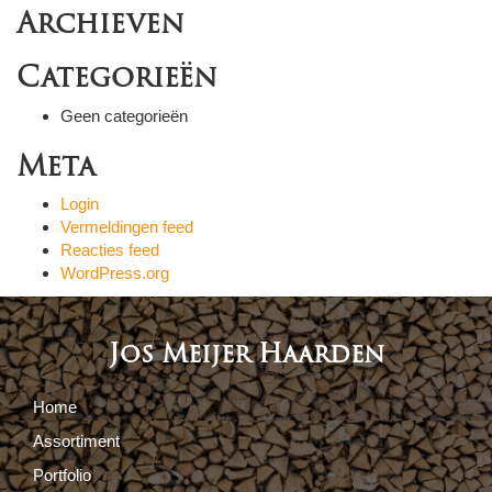
Archieven
Categorieën
Geen categorieën
Meta
Login
Vermeldingen feed
Reacties feed
WordPress.org
Jos Meijer Haarden
Home
Assortiment
Portfolio