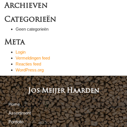
Archieven
Categorieën
Geen categorieën
Meta
Login
Vermeldingen feed
Reacties feed
WordPress.org
Jos Meijer Haarden
Home
Assortiment
Portfolio