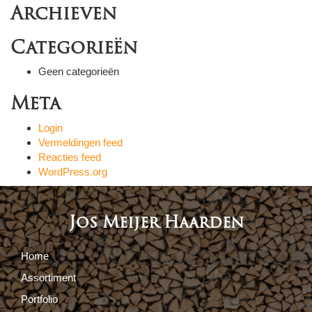
Archieven
Categorieën
Geen categorieën
Meta
Login
Vermeldingen feed
Reacties feed
WordPress.org
Jos Meijer Haarden
Home
Assortiment
Portfolio