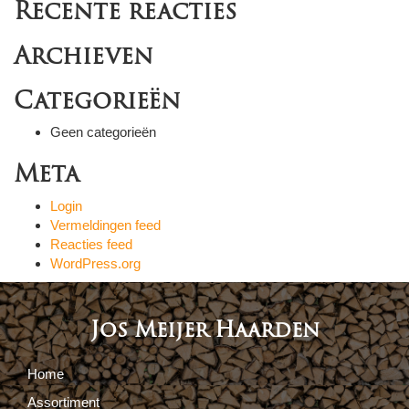
Recente reacties
Archieven
Categorieën
Geen categorieën
Meta
Login
Vermeldingen feed
Reacties feed
WordPress.org
Jos Meijer Haarden
Home
Assortiment