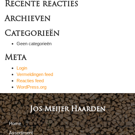
Recente reacties
Archieven
Categorieën
Geen categorieën
Meta
Login
Vermeldingen feed
Reacties feed
WordPress.org
Jos Meijer Haarden
Home
Assortiment