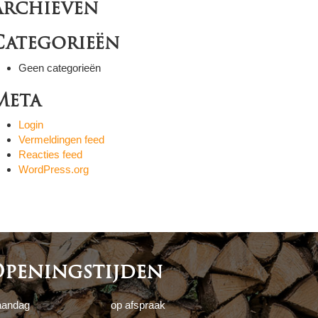
Archieven
Categorieën
Geen categorieën
Meta
Login
Vermeldingen feed
Reacties feed
WordPress.org
peningstijden
andag
op afspraak