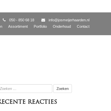
050 - 850 68 18
info@josmeijerhaarden.nl
en
Assortiment
Portfolio
Onderhoud
Contact
oeken
ar:
Recente reacties