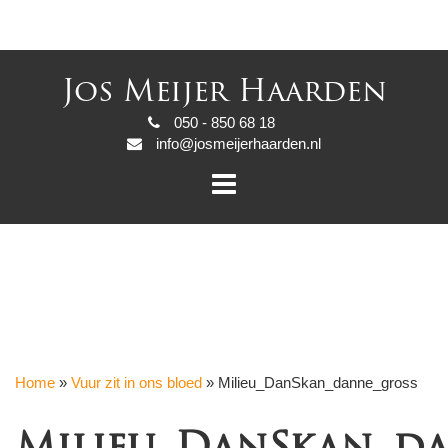
Jos Meijer Haarden
050 - 850 68 18
info@josmeijerhaarden.nl
Home
»
Vuur zit in ons bloed
»
Milieu_DanSkan_danne_gross
Milieu_DanSkan_d