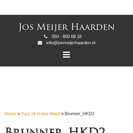
Jos Meijer Haarden
050 - 850 68 18
info@josmeijerhaarden.nl
Home
»
Vuur zit in ons bloed
»
Brunner_HKD2
Brunner_HKD2