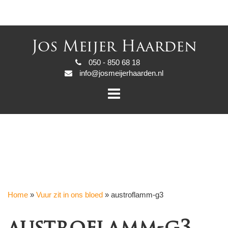
Jos Meijer Haarden
050 - 850 68 18
info@josmeijerhaarden.nl
Home
»
Vuur zit in ons bloed
»
austroflamm-g3
austroflamm-g3