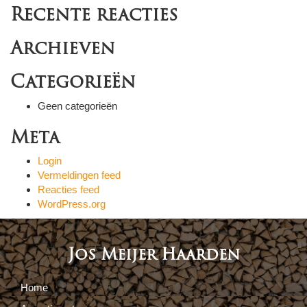
Recente reacties
Archieven
Categorieën
Geen categorieën
Meta
Login
Vermeldingen feed
Reacties feed
WordPress.org
Jos Meijer Haarden
Home