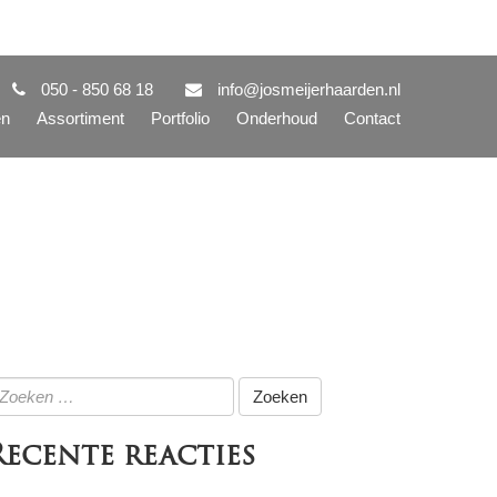
050 - 850 68 18
info@josmeijerhaarden.nl
en
Assortiment
Portfolio
Onderhoud
Contact
oeken
ar:
Recente reacties