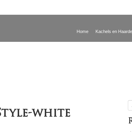
Home
Kachels en Haard
Z
tyle-white
na