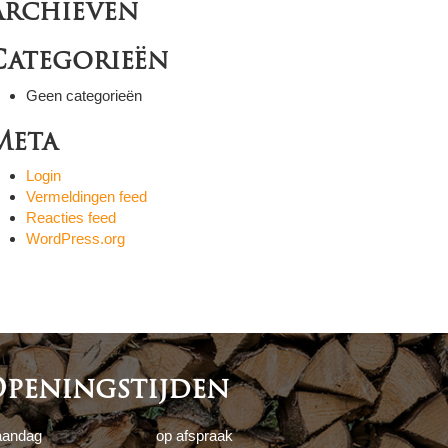
Archieven
Categorieën
Geen categorieën
Meta
Login
Vermeldingen feed
Reacties feed
WordPress.org
peningstijden
andag
op afspraak