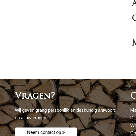
Vragen?
O
Wij geven graag persoonlijk en deskundig antwoord
Ma
op al uw vragen.
Di
Wo
Neem contact op »
Do