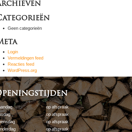
Archieven
Categorieën
Geen categorieën
Meta
Login
Vermeldingen feed
Reacties feed
WordPress.org
peningstijden
andag
op afspraak
nsdag
op afspraak
ensdag
op afspraak
nderdag
op afspraak