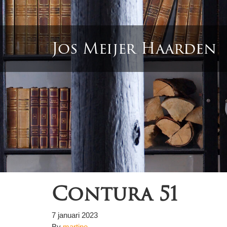
Jos Meijer Haarden
Contura 51
7 januari 2023
By
martine