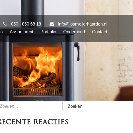
050 - 850 68 18
info@josmeijerhaarden.nl
en
Assortiment
Portfolio
Onderhoud
Contact
oeken
ar:
Recente reacties