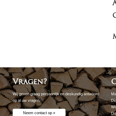
Vragen?
O
Wij geven graag persoonlijk en deskundig antwoord
Ma
op al uw vragen.
Di
Wo
Neem contact op »
Do