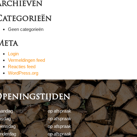
Archieven
Categorieën
Geen categorieën
Meta
Login
Vermeldingen feed
Reacties feed
WordPress.org
peningstijden
andag
op afspraak
nsdag
op afspraak
ensdag
op afspraak
nderdag
op afspraak