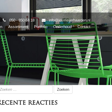
050 - 850 68 18
info@josmeijerhaarden.nl
en
Assortiment
Portfolio
Onderhoud
Contact
oeken
ar:
Recente reacties