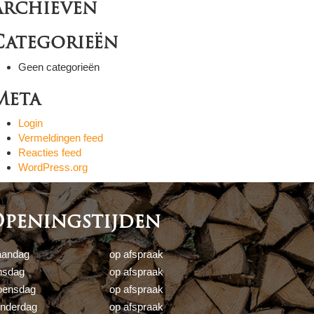
Archieven
Categorieën
Geen categorieën
Meta
Login
Vermeldingen feed
Reacties feed
WordPress.org
peningstijden
andag
op afspraak
nsdag
op afspraak
ensdag
op afspraak
nderdag
op afspraak