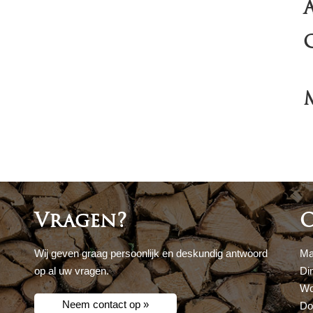
Vragen?
O
Wij geven graag persoonlijk en deskundig antwoord
Ma
op al uw vragen.
Di
Wo
Neem contact op »
Do