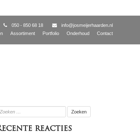
050 - 850 68 18
info@josmeijerhaarden.nl
en
Assortiment
Portfolio
Onderhoud
Contact
oeken
ar:
Recente reacties