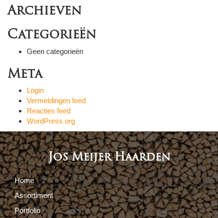
Archieven
Categorieën
Geen categorieën
Meta
Login
Vermeldingen feed
Reacties feed
WordPress.org
Jos Meijer Haarden
Home
Assortiment
Portfolio