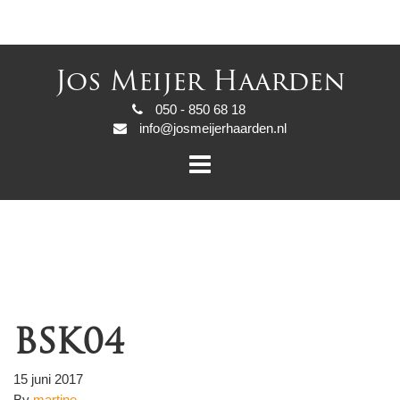
Jos Meijer Haarden
050 - 850 68 18
info@josmeijerhaarden.nl
BSK04
15 juni 2017
By
martine